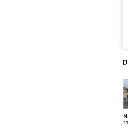
D
Ma
1