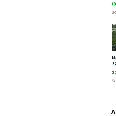
1
Sa
Ma
7
3
Sa
A