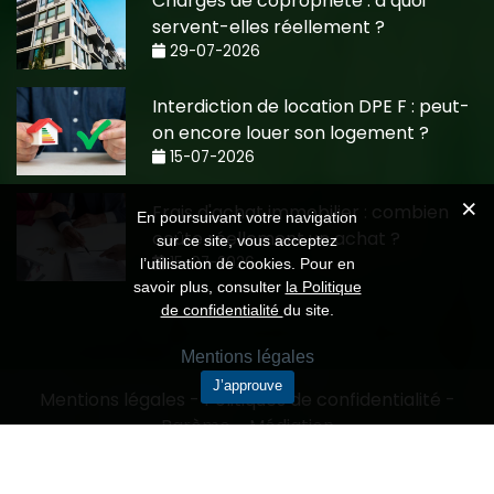
Charges de copropriété : à quoi
servent-elles réellement ?
29-07-2026
Interdiction de location DPE F : peut-
on encore louer son logement ?
15-07-2026
Frais d'achat immobilier : combien
En poursuivant votre navigation
coûte réellement un achat ?
sur ce site, vous acceptez
15-07-2026
l’utilisation de cookies. Pour en
savoir plus, consulter
la Politique
de confidentialité
du site.
Mentions légales
J’approuve
Mentions légales
-
Politiques de confidentialité
-
Barème
-
Médiation
Création CMRP